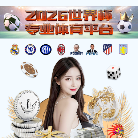
立即注册
mk体育在线下载
带您畅享全
球体育盛事
专业平台，数据精准，
高清直播
覆盖热门体育项
目。
聚焦足球、篮球、电竞等赛事，
每日内容实时更
新
。
极速访问
下载APP