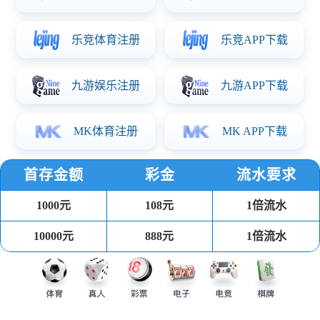
深圳新鹏城阵容瘦身：5名高
薪球员合同处理方案盘点
2026-05-25 23:20
103 次阅读
首页
/
体育新闻
中超联赛新赛季备战期，深圳新鹏城俱乐部正面临一
场严峻的阵容调整考验。随着投资方对球队运营成本
提出更精细化要求，以及联赛准入规则对财务公平的
约束日益严格，俱乐部不得不对现有阵容进行“瘦
身”，重点清理薪资结构中的冗余部分。据可靠消息源
透露，深圳新鹏城已初步圈定5名高薪球员的合同处
理方案，这些球员的薪资总额占据球队总支出的相当
比例，如何处理将直接影响球队未来的引援空间和竞